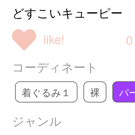
どすこいキューピー
like!
0
コーディネート
着ぐるみ１
裸
パ
ジャンル