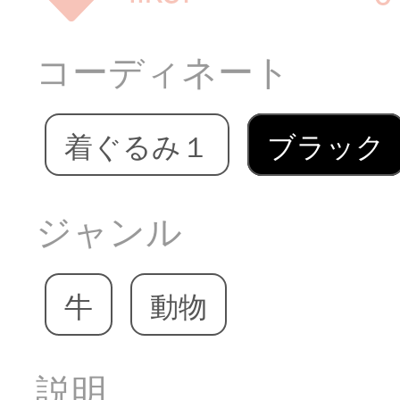
コーディネート
着ぐるみ１
ブラック
ジャンル
牛
動物
説明