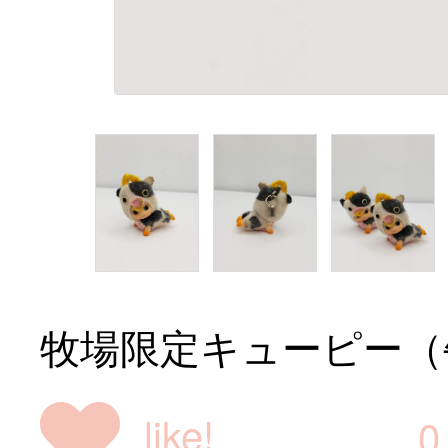
牧場限定キューピー（
like!
0