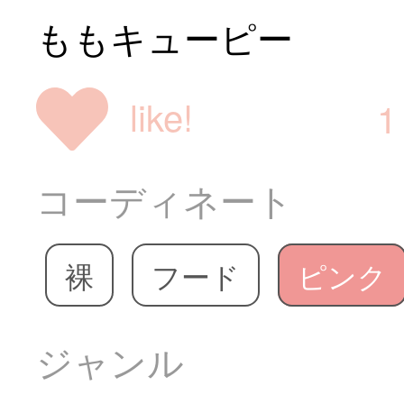
ももキューピー
like!
1
コーディネート
裸
フード
ピンク
ジャンル