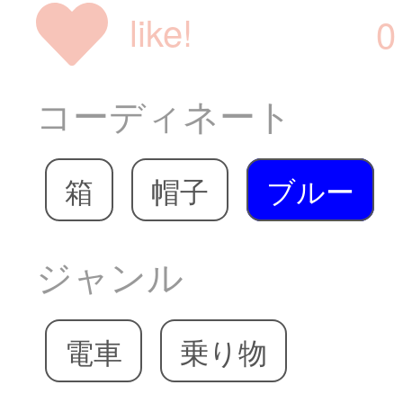
like!
0
コーディネート
箱
帽子
ブルー
ジャンル
電車
乗り物