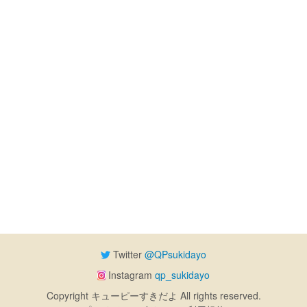
Twitter
@QPsukidayo
Instagram
qp_sukidayo
Copyright キューピーすきだよ All rights reserved.