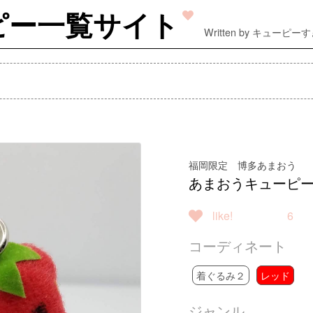
ピー一覧サイト
Written by キューピー
福岡限定 博多あまおう
あまおうキューピ
like!
6
コーディネート
着ぐるみ２
レッド
ジャンル