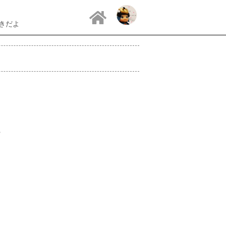
すきだよ
ー