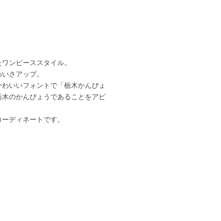
たワンピーススタイル。
わいさアップ。
かわいいフォントで「栃木かんぴょ
栃木のかんぴょうであることをアピ
コーディネートです。