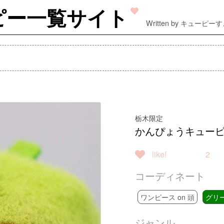
ピー一覧サイト
Written by キューピー
栃木限定
かんぴょうキュー
like!
2
コーディネート
ワンピース on 頭
グリ
ジャンル