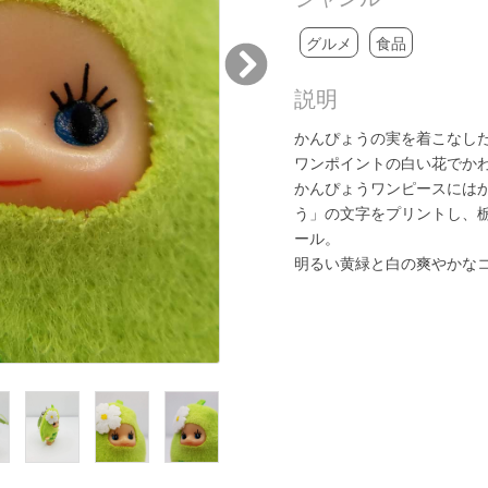
グルメ
食品
説明
かんぴょうの実を着こなし
ワンポイントの白い花でか
かんぴょうワンピースには
う」の文字をプリントし、
ール。
明るい黄緑と白の爽やかな