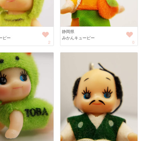
静岡県
ーピー
みかんキューピー
2
0