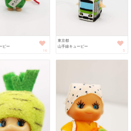
東京都
ーピー
山手線キューピー
14
5