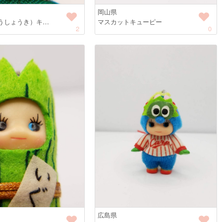
岡山県
うしょうき）キ…
マスカットキューピー
2
0
広島県