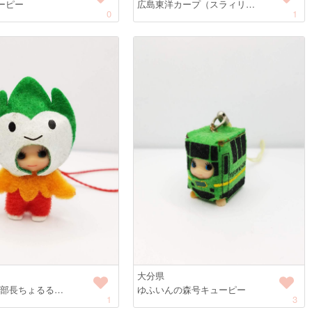
ーピー
広島東洋カープ（スラィリ…
0
1
大分県
本部長ちょるる…
ゆふいんの森号キューピー
1
3