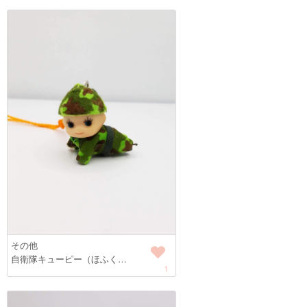
その他
自衛隊キューピー（ほふく…
1