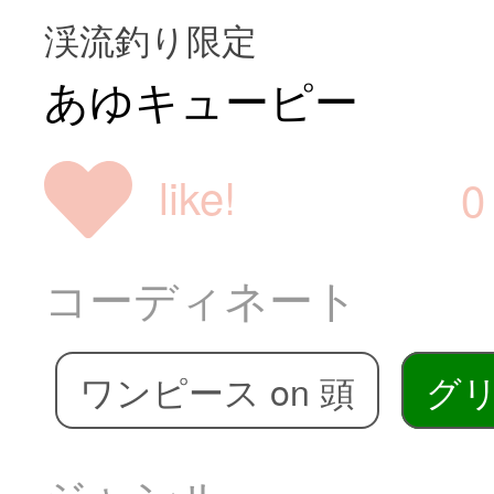
渓流釣り限定
あゆキューピー
like!
0
コーディネート
ワンピース on 頭
グ