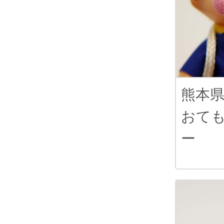
熊本
おて
ー