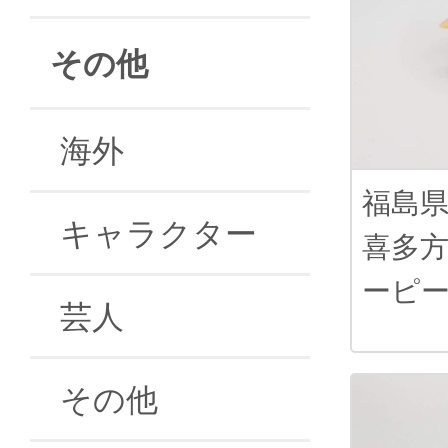
その他
海外
福島
キャラクター
喜多
ーピ
芸人
その他