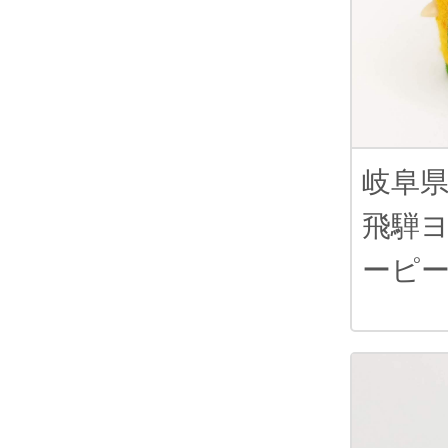
岐阜
飛騨
ーピ