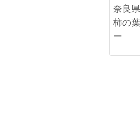
奈良
柿の
ー