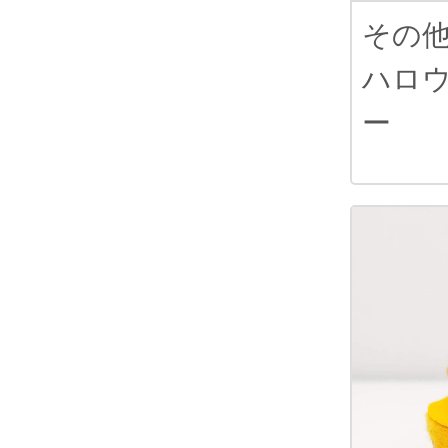
その
ハロ
ー