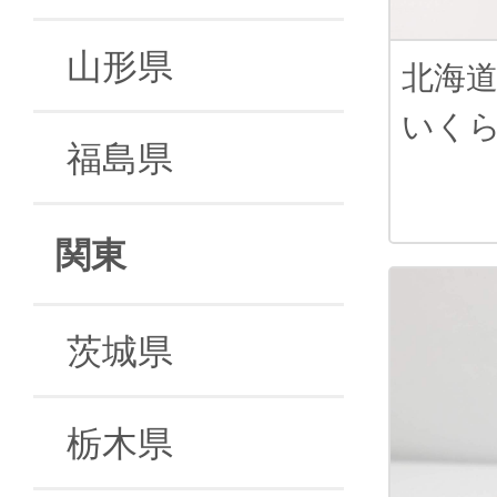
山形県
北海
いく
福島県
関東
茨城県
栃木県