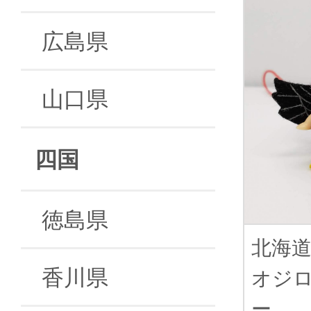
広島県
山口県
四国
徳島県
北海
香川県
オジ
ー