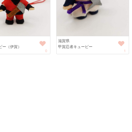
滋賀県
ピー（伊賀）
甲賀忍者キューピー
0
1