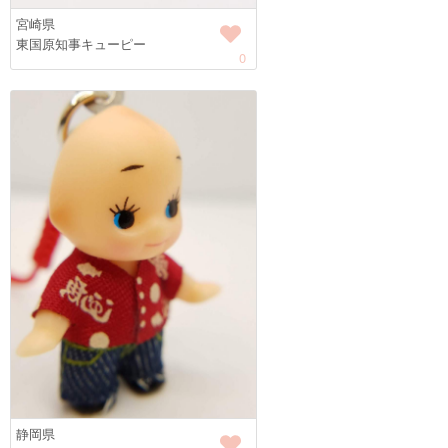
宮崎県
東国原知事キューピー
0
静岡県