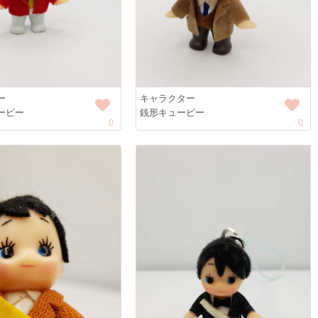
ー
キャラクター
ーピー
銭形キューピー
0
0