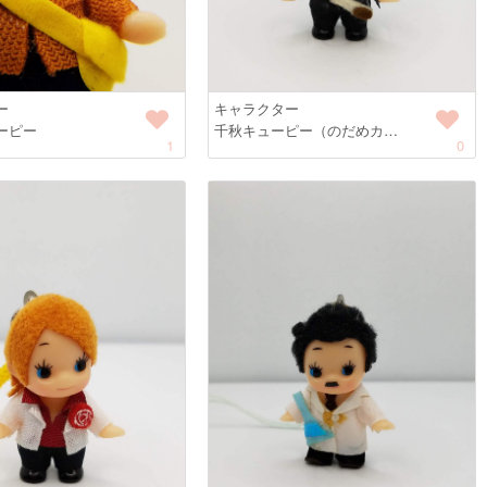
ー
キャラクター
ーピー
千秋キューピー（のだめカ…
1
0