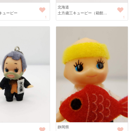
北海道
キューピー
土方歳三キューピー（箱館…
1
1
静岡県