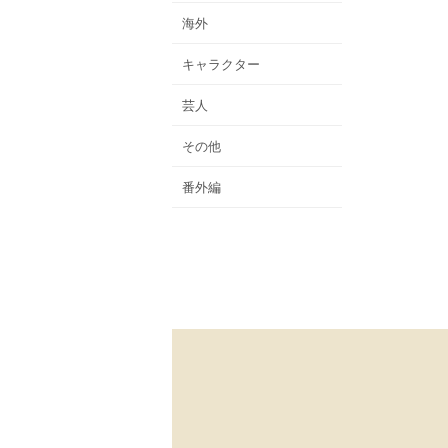
海外
キャラクター
芸人
その他
番外編