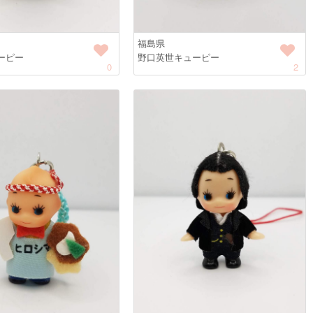
福島県
ーピー
野口英世キューピー
0
2