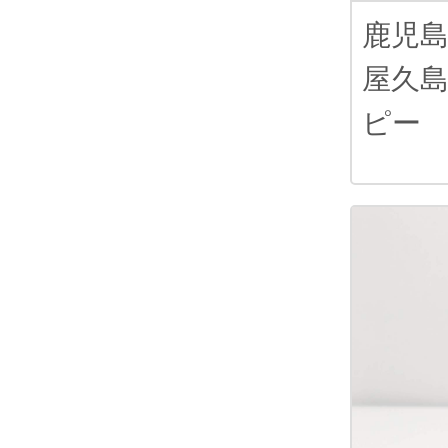
鹿児
屋久
ピー