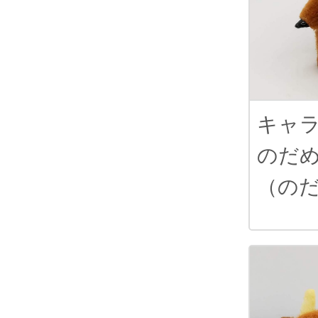
キャ
のだ
（の