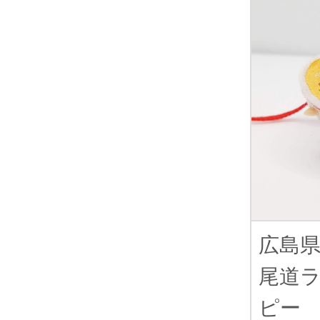
広島
尾道
ピー