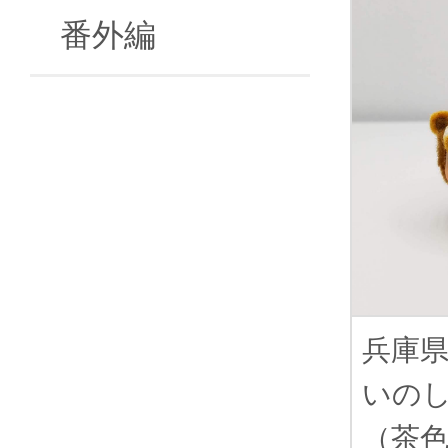
番外編
兵庫
いの
（茶