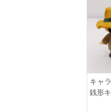
キャ
銭形