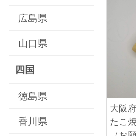
広島県
山口県
四国
徳島県
大阪
香川県
たこ
（お