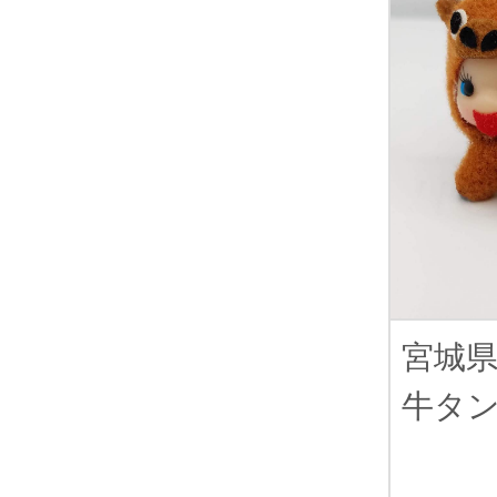
宮城
牛タ