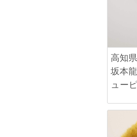
高知
坂本
ュー